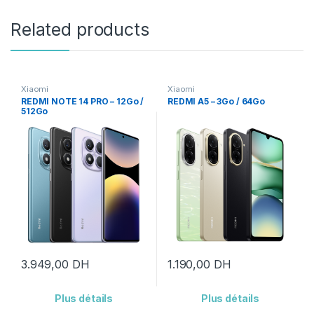
Related products
Xiaomi
Xiaomi
REDMI NOTE 14 PRO – 12Go /
REDMI A5 – 3Go / 64Go
512Go
3.949,00
DH
1.190,00
DH
Plus détails
Plus détails