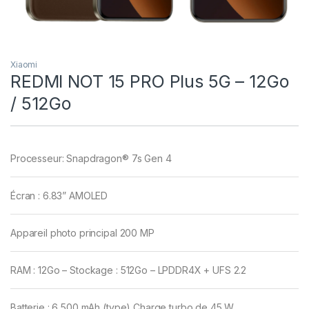
Xiaomi
REDMI NOT 15 PRO Plus 5G – 12Go
/ 512Go
Processeur: Snapdragon® 7s Gen 4
Écran : 6.83” AMOLED
Appareil photo principal 200 MP
RAM : 12Go – Stockage : 512Go – LPDDR4X + UFS 2.2
Batterie :
6 500 mAh (type) Charge turbo de 45 W