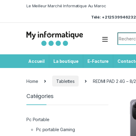
Skip to navigation
Skip to content
Le Meilleur Marché Informatique Au Maroc
Télé: +212539946232
Search f
Accueil
La boutique
E-Facture
Contact
Home
Tablettes
REDMI PAD 2 4G – 8/
Catégories
Pc Portable
Pc portable Gaming