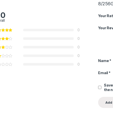
8/256
.0
Your Rat
rall
Your Re
0
0
0
0
Name
*
0
Email
*
Save
the 