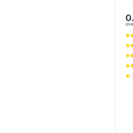
0
ove