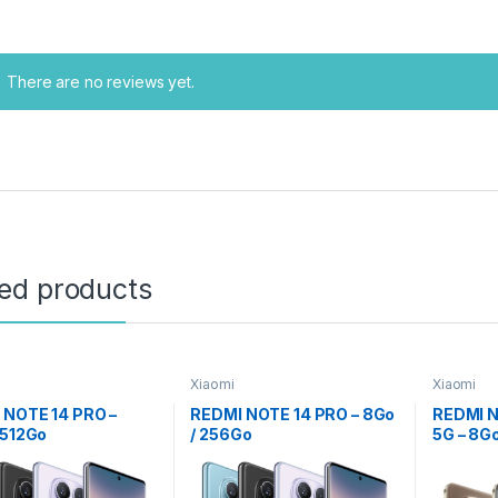
There are no reviews yet.
ted products
Xiaomi
Xiaomi
 NOTE 14 PRO –
REDMI NOTE 14 PRO – 8Go
REDMI N
 512Go
/ 256Go
5G – 8G