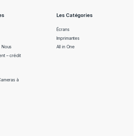
es
Les Catégories
Écrans
Imprimantes
z Nous
All in One
nt – crédit
Cameras à