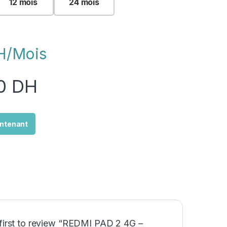
12 mois
24 mois
H/Mois
00
DH
ntenant
 first to review “REDMI PAD 2 4G –