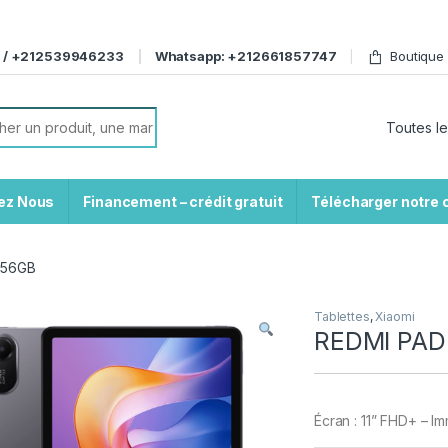
 / +212539946233
Whatsapp: +212661857747
Boutique
or:
ez Nous
Financement – crédit gratuit
Télécharger notre 
256GB
Tablettes
,
Xiaomi
REDMI PAD
Écran : 11” FHD+ – I